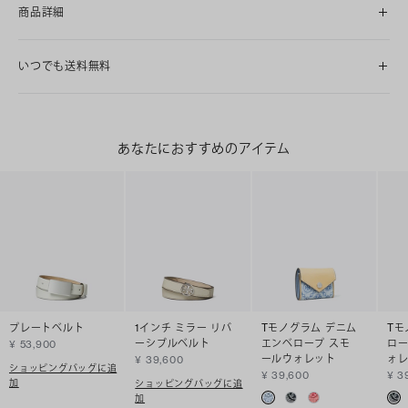
商品詳細
いつでも送料無料
あなたにおすすめのアイテム
プレートベルト
1インチ ミラー リバ
Tモノグラム デニム
Tモ
ーシブルベルト
エンベロープ スモ
ロー
¥ 53,900
ールウォレット
ォ
¥ 39,600
ショッピングバッグに追
¥ 39,600
¥ 3
加
ショッピングバッグに追
加