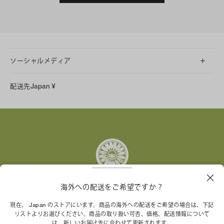
ソーシャルメディア
LINE
配送先
Japan
¥
Instagram
Facebook
X
Pinterest
Tumblr
YouTube
LinkedIn
海外への配送をご希望ですか？
トリー バーチ財団は、女性起業家が持続可能な企業を築
現在、 Japan のストアにいます。商品の海外への配送をご希望の場合は、下記
リストよりお選びください。商品の取り扱い可否、価格、配送情報について
くことを支援しています。
は、新しいお届け先に合わせて更新されます。