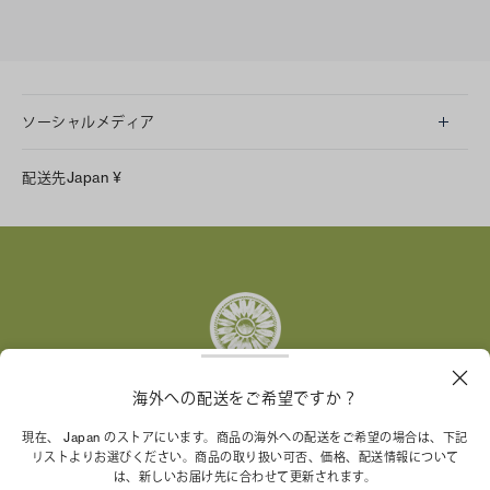
ソーシャルメディア
LINE
配送先
Japan
¥
Instagram
Facebook
X
Pinterest
Tumblr
YouTube
LinkedIn
海外への配送をご希望ですか？
トリー バーチ財団は、女性起業家が持続可能な企業を築
現在、 Japan のストアにいます。商品の海外への配送をご希望の場合は、下記
リストよりお選びください。商品の取り扱い可否、価格、配送情報について
くことを支援しています。
は、新しいお届け先に合わせて更新されます。