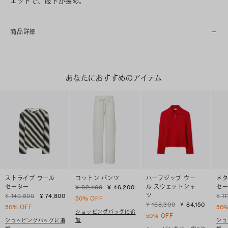
エットで、股下が長め。
商品詳細
あなたにおすすめのアイテム
ストライプ ウール
コットン パンツ
ハーフジップ ウー
メタ
セーター
ル スウェットシャ
セ
¥ 92,400
¥ 46,200
ツ
¥ 149,600
¥ 74,800
¥ 11
50% OFF
¥ 168,300
¥ 84,150
50% OFF
50
ショッピングバッグに追
50% OFF
加
ショッピングバッグに追
ショ