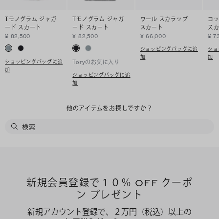
Tモノグラム ジャガ
Tモノグラム ジャガ
ウール スカラップ
コッ
ード スカート
ード スカート
スカート
ス
¥ 82,500
¥ 82,500
¥ 66,000
¥ 7
ショッピングバッグに追
ショ
加
加
ショッピングバッグに追
Toryのお気に入り
加
ショッピングバッグに追
加
他のアイテムをお探しですか？
新規会員登録で１０％ OFF クーポ
ン プレゼント
新規アカウント登録で、２万円（税込）以上の