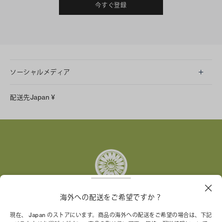
今すぐ登録
ソーシャルメディア
LINE
配送先
Japan
¥
Instagram
Facebook
X
Pinterest
Tumblr
YouTube
LinkedIn
海外への配送をご希望ですか？
トリー バーチ財団は、女性起業家が持続可能な企業を築
現在、 Japan のストアにいます。商品の海外への配送をご希望の場合は、下記