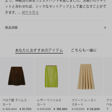
よう、伸縮性のあるウエストバンドを配しました。お揃いのジャケ
ットと合わせれば、シックなセットアップとして着こなすことがで
きます。…
続きを見る
商品詳細
あなたにおすすめのアイテム
こちらも一緒に
ベロア調 デニムス
レザー ペンシルス
プリーツ レーヨン
プリ
カート
カート
スカート
ベル
ト
¥ 103,400
¥ 51,700
¥ 317,900
¥ 158,950
¥ 73,700
¥ 36,850