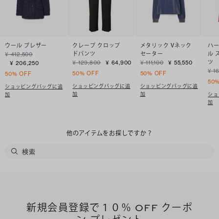
ウール ブレザー
クレープ クロップ
メタリック Vネック
ハー
ドパンツ
セーター
ル 
¥ 412,500
ツ
¥ 129,800
¥ 64,900
¥ 111,100
¥ 55,550
¥ 206,250
¥ 1
50% OFF
50% OFF
50% OFF
50
ショッピングバッグに追
ショッピングバッグに追
ショッピングバッグに追
加
加
加
ショ
加
他のアイテムをお探しですか？
新規会員登録で１０％ OFF クーポ