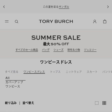
10%OFFクーポンをプレゼント！
新規アカウント登録*で、20,000円(
込)以上のお買い物にご利用いただけます。
SUMMER SALE
50%
最大
OFF
すべてのセール商品
バッグ
シューズ
財布＆小物
ジュエリー
ワンピースドレス
すべて見る
ワンピースドレス
トップス
ニットウェア
スカート
パンツ
All
カバーアップ
ワンピース
絞り込み
|
並べ替え