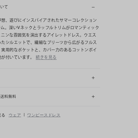
ついて
夢想、遊びにインスパイアされたサマーコレクション
テム。深いVネックとラッフルトリムがロマンティック
ミニンな雰囲気を演出するアイレットドレス。ウエス
ったシルエットで、繊細なプリーツから広がるフルス
。実用的なポケットと、カバー力のあるコットンボイ
地が付いています。
続きを見る
細
も送料無料
|
見る
ウェア
ワンピースドレス