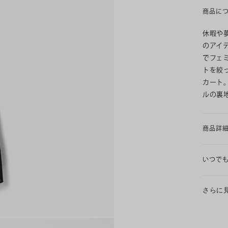
商品に
休暇や
のアイ
でフェ
トを絞
カート
ルの裏
商品詳
いつで
さらに