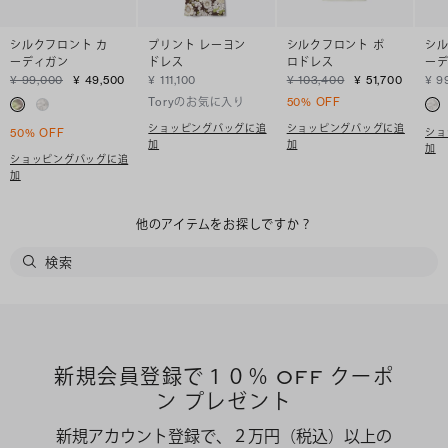
シルクフロント カ
プリント レーヨン
シルクフロント ポ
シル
ーディガン
ドレス
ロドレス
ー
¥ 99,000
¥ 49,500
¥ 111,100
¥ 103,400
¥ 51,700
¥ 9
Toryのお気に入り
50% OFF
ショッピングバッグに追
ショッピングバッグに追
ショ
50% OFF
加
加
加
ショッピングバッグに追
加
他のアイテムをお探しですか？
新規会員登録で１０％ OFF クーポ
ン プレゼント
新規アカウント登録で、２万円（税込）以上の