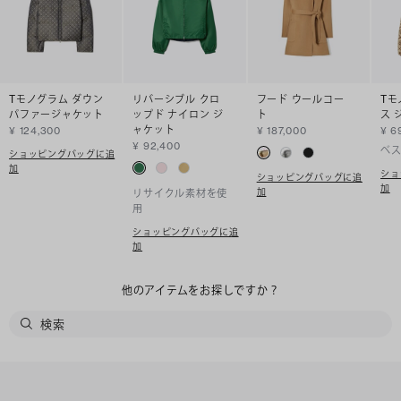
Tモノグラム ダウン
リバーシブル クロ
フード ウールコー
Tモ
パファージャケット
ップド ナイロン ジ
ト
ス 
ャケット
¥ 124,300
¥ 187,000
¥ 6
¥ 92,400
ベ
ショッピングバッグに追
加
ショ
ショッピングバッグに追
加
加
リサイクル素材を使
用
ショッピングバッグに追
加
他のアイテムをお探しですか？