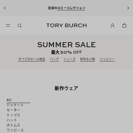
10%OFFクーポンをプレゼント！
新規アカウント登録*で、20,000円(税
込)以上のお買い物にご利用いただけます。
SUMMER SALE
50%
最大
OFF
すべてのセール商品
バッグ
シューズ
財布＆小物
ジュエリー
新作ウェア
All
ジャケット
セーター
トップス
ハット
ボトムス
ワンピース