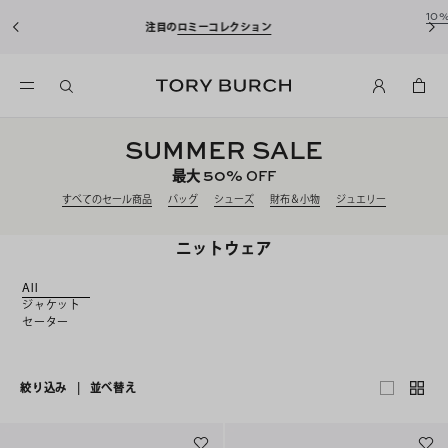
10%OFFクーポンをプレゼント！
新規アカウント登録*で、20,000円(税
込)以上のお買い物にご利用いただけます。
SUMMER SALE
50%
最大
OFF
すべてのセール商品
バッグ
シューズ
財布＆小物
ジュエリー
ニットウェア
All
ジャケット
セーター
絞り込み
|
並べ替え