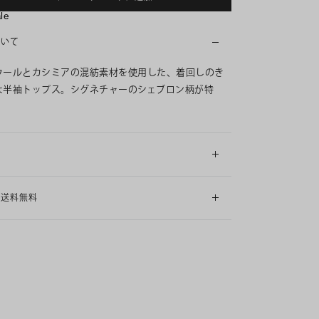
ale
ついて
ウールとカシミアの混紡素材を使用した、着回しのき
な半袖トップス。シグネチャーのシェブロン柄が特
細
も送料無料