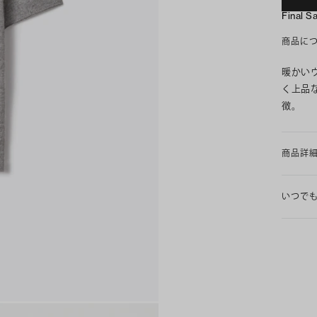
Final S
商品に
暖かい
く上品
徴。
商品詳
いつで