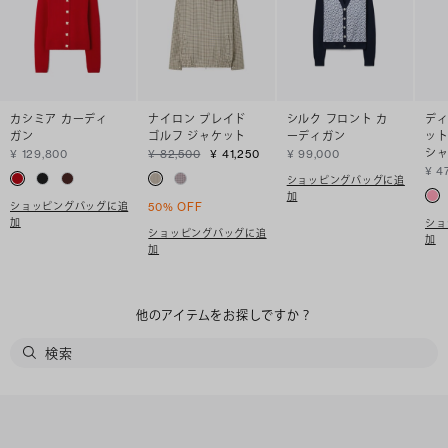
カシミア カーディ
ナイロン プレイド
シルク フロント カ
ディ
ガン
ゴルフ ジャケット
ーディガン
ット
シ
¥ 129,800
¥ 82,500
¥ 41,250
¥ 99,000
¥ 4
ショッピングバッグに追
加
ショッピングバッグに追
50% OFF
加
ショ
ショッピングバッグに追
加
加
他のアイテムをお探しですか？