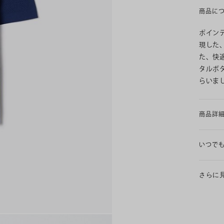
商品に
ポイン
現した
た、快
タルボ
らいま
商品詳
いつで
さらに