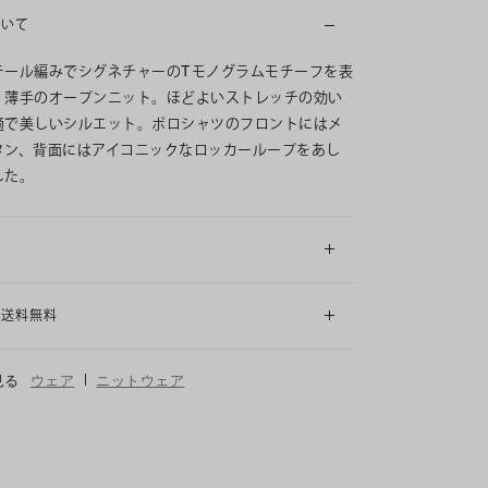
ついて
テール編みでシグネチャーのTモノグラムモチーフを表
、薄手のオープンニット。ほどよいストレッチの効い
適で美しいシルエット。ポロシャツのフロントにはメ
タン、背面にはアイコニックなロッカーループをあし
した。
細
も送料無料
|
見る
ウェア
ニットウェア