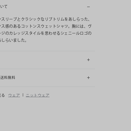
ついて
ンスリーブとクラシックなリブトリムをあしらった、
クス感のあるコットンスウェットシャツ。胸には、ヴ
ージのカレッジスタイルを思わせるシェニールロゴの
あしらいました。
細
も送料無料
|
見る
ウェア
ニットウェア