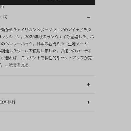
ale
ついて
を効かせたアメリカンスポーツウェアのアイデアを探
コレクション。2025年秋のランウェイで登場した、バ
ーのヘンリーネック。日本の名門ミル（生地メーカ
ら調達したウールを使用しました。お揃いのカーディ
下に着れば、エレガントで個性的なセットアップが完
す。…
続きを見る
細
も送料無料