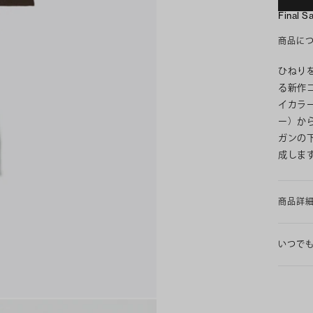
Final S
商品に
ひねり
る新作
イカラ
ー）か
ガンの
成しま
商品詳
いつで