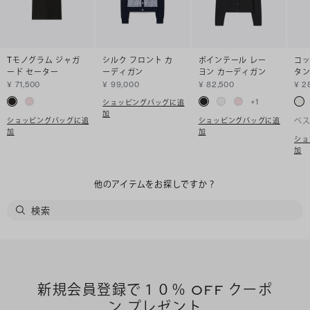
Tモノグラム ジャガ
シルク フロント カ
ポインテール レー
コッ
ード セーター
ーディガン
ヨン カーディガン
タ
¥ 71,500
¥ 99,000
¥ 82,500
¥ 2
+
1
ショッピングバッグに追
加
ショッピングバッグに追
ショッピングバッグに追
ベ
加
加
ショ
加
他のアイテムをお探しですか？
新規会員登録で１０％ OFF クーポ
ン プレゼント