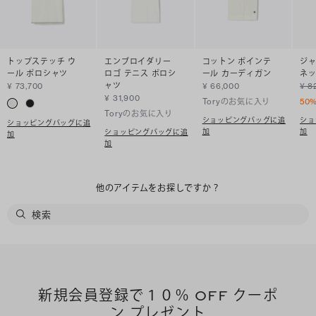
トップステッチ ウ
エンブロイダリー
コットン ポインテ
ジャ
ール ポロシャツ
ロゴ テニス ポロシ
ール カーディガン
ネッ
ャツ
¥ 73,700
¥ 66,000
¥ 8
¥ 31,900
Toryのお気に入り
50
Toryのお気に入り
ショッピングバッグに追
ショ
ショッピングバッグに追
加
加
ショッピングバッグに追
加
加
他のアイテムをお探しですか？
新規会員登録で１０％ OFF クーポ
ン プレゼント