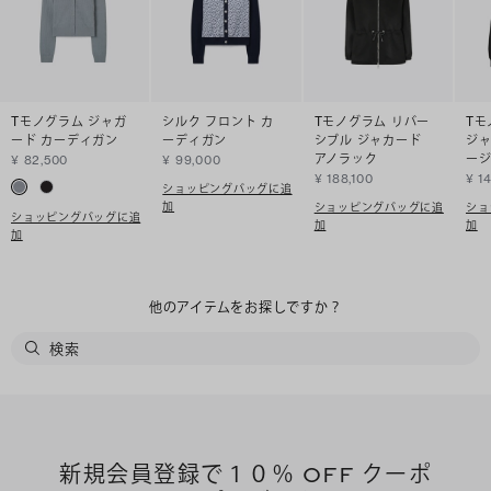
Tモノグラム ジャガ
シルク フロント カ
Tモノグラム リバー
Tモ
ード カーディガン
ーディガン
シブル ジャカード
ジャ
アノラック
ー
¥ 82,500
¥ 99,000
¥ 188,100
¥ 1
ショッピングバッグに追
加
ショッピングバッグに追
ショ
ショッピングバッグに追
加
加
加
他のアイテムをお探しですか？
新規会員登録で１０％ OFF クーポ