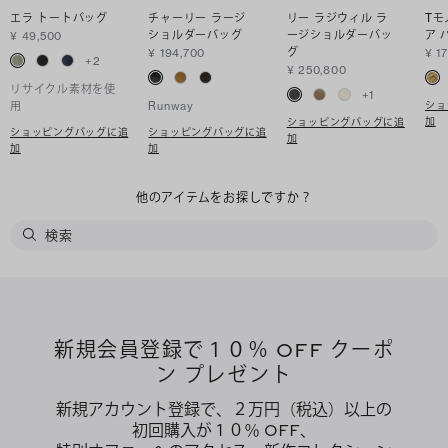
エラ トートバッグ
チャーリー ラージ
リー ラジウィル ラ
Tモ
ショルダーバッグ
ージショルダーバッ
ア 
¥ 49,500
グ
¥ 194,700
¥ 1
+
2
¥ 250,800
リサイクル素材を使
+
1
ショ
用
Runway
加
ショッピングバッグに追
ショッピングバッグに追
ショッピングバッグに追
加
加
加
他のアイテムをお探しですか？
新規会員登録で１０％ OFF クーポ
ン プレゼント
新規アカウント登録で、２万円（税込）以上の
初回購入が１０％ OFF、