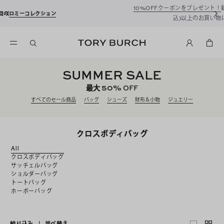
10%OFFクーポンをプレゼント！
新規アカウント登録*で、20,000円(税
込)以上のお買い物にご利用いただけます。
SUMMER SALE
50%
最大
OFF
すべてのセール商品
バッグ
シューズ
財布＆小物
ジュエリー
クロスボディバッグ
All
クロスボディバッグ
サッチェルバッグ
ショルダーバッグ
トートバッグ
ホーボーバッグ
絞り込み
|
並べ替え