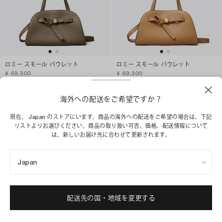
ロミー スモール バウレット
ロミー スモール バウレット
¥ 69,300
¥ 69,300
+
2
+
2
海外への配送をご希望ですか？
ショッピングバッグに追加
ショッピングバッグに追加
現在、 Japan のストアにいます。商品の海外への配送をご希望の場合は、下記
リストよりお選びください。商品の取り扱い可否、価格、配送情報について
は、新しいお届け先に合わせて更新されます。
Japan
配送先の国・地域を変更する