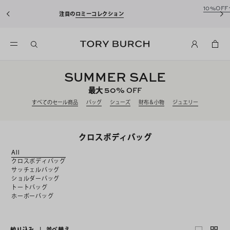
10%OFFクーポンをプレゼント！
新規アカウント登録*で、20,000円(税
込)以上のお買い物にご利用いただけます。
SUMMER SALE
50%
最大
OFF
すべてのセール商品
バッグ
シューズ
財布＆小物
ジュエリー
クロスボディバッグ
All
クロスボディバッグ
サッチェルバッグ
ショルダーバッグ
トートバッグ
ホーボーバッグ
絞り込み
|
並べ替え