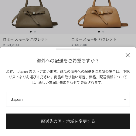
ロミー スモール バウレット
ロミー スモール バウレット
¥ 69,300
¥ 69,300
+
2
+
2
海外への配送をご希望ですか？
ショッピングバッグに追加
ショッピングバッグに追加
現在、 Japan のストアにいます。商品の海外への配送をご希望の場合は、下記
リストよりお選びください。商品の取り扱い可否、価格、配送情報について
は、新しいお届け先に合わせて更新されます。
Japan
配送先の国・地域を変更する