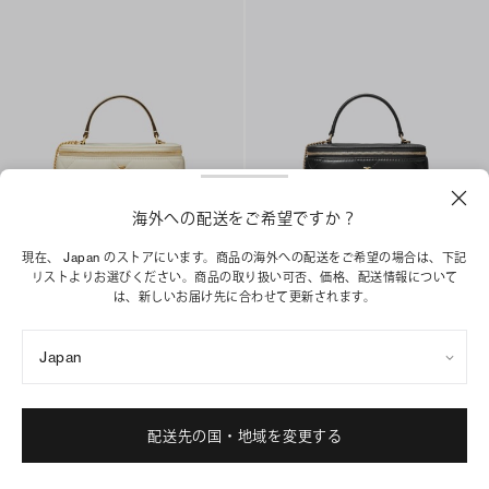
海外への配送をご希望ですか？
キラ ダイヤモンドキルト ヴァニティケ
キラ ダイヤモンドキルト ヴァニティケ
現在、 Japan のストアにいます。商品の海外への配送をご希望の場合は、下記
ース
ース
リストよりお選びください。商品の取り扱い可否、価格、配送情報について
¥ 99,000
¥ 99,000
は、新しいお届け先に合わせて更新されます。
ショッピングバッグに追加
ショッピングバッグに追加
Japan
コレクションの詳細
配送先の国・地域を変更する
バッグ
/
クロスボディバッグ