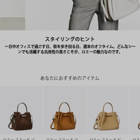
スタイリングのヒント
一日中オフィスで過ごす日、街を歩き回る日、週末のオフタイム。どんなシー
ンでも活躍する汎用性の高さこそが、ロミーの魅力なのです。
あなたにおすすめのアイテム
ロミー スエード バ
ロミー スエード バ
ロミー スエード ピ
ロミ