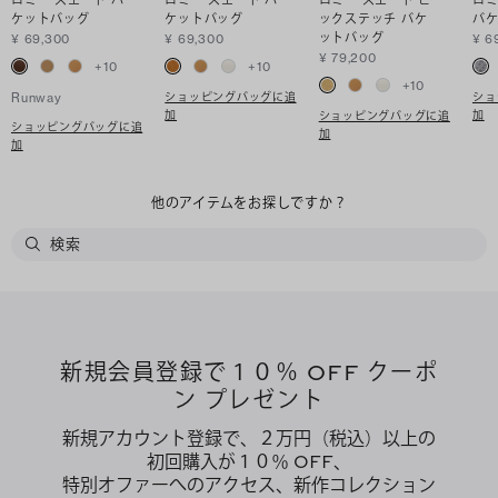
ケットバッグ
ケットバッグ
ックステッチ バケ
バ
ットバッグ
¥ 69,300
¥ 69,300
¥ 6
¥ 79,200
+
10
+
10
+
10
ショッピングバッグに追
ショ
Runway
加
加
ショッピングバッグに追
ショッピングバッグに追
加
加
他のアイテムをお探しですか？
新規会員登録で１０％ OFF クーポ
ン プレゼント
新規アカウント登録で、２万円（税込）以上の
初回購入が１０％ OFF、
特別オファーへのアクセス、新作コレクション