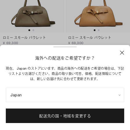
ロミー スモール バウレット
ロミー スモール バウレット
¥ 69,300
¥ 69,300
+
2
+
2
海外への配送をご希望ですか？
ショッピングバッグに追加
ショッピングバッグに追加
現在、 Japan のストアにいます。商品の海外への配送をご希望の場合は、下記
リストよりお選びください。商品の取り扱い可否、価格、配送情報について
は、新しいお届け先に合わせて更新されます。
Japan
配送先の国・地域を変更する