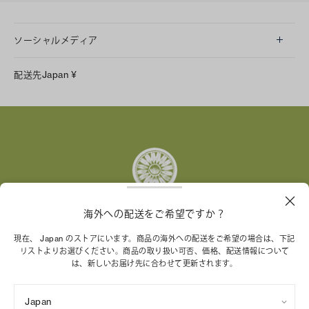
ソーシャルメディア
LINE
配送先
Japan
¥
Instagram
Facebook
X
Pinterest
Tumblr
YouTube
LinkedIn
海外への配送をご希望ですか？
トリー バーチ財団は、女性起業家が持続可能な企業を築
現在、 Japan のストアにいます。商品の海外への配送をご希望の場合は、下記
リストよりお選びください。商品の取り扱い可否、価格、配送情報について
くことを支援しています。
は、新しいお届け先に合わせて更新されます。
Japan