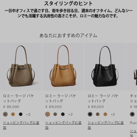
スタイリングのヒント
一日中オフィスで過ごす日、街を歩き回る日、週末のオフタイム。どんなシー
ンでも活躍する汎用性の高さこそが、ロミーの魅力なのです。
あなたにおすすめのアイテム
ロミー ラージ バケ
ロミー ラージ バケ
ロミー ラージ バケ
チャ
ットバッグ
ットバッグ
ットバッグ
シ
¥ 99,000
¥ 99,000
¥ 99,000
¥ 1
+
2
+
2
+
2
ショッピングバッグに追
ショッピングバッグに追
ショッピングバッグに追
Run
加
加
加
ショ
加