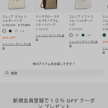
エレノア スリム シ
マックグロー スモ
エレノア ソフト ス
エレ
ョルダーバッグ
ール Tモノグラム
リム ショルダーバ
リム
バケットバッグ
ッグ
ッ
¥ 110,000
¥ 77,000
¥ 79,200
¥ 110,000
¥ 1
+
4
+
4
ショッピングバッグに追
30% OFF
加
ショッピングバッグに追
30
ショッピングバッグに追
加
加
ショ
加
他のアイテムをお探しですか？
新規会員登録で１０％ OFF クーポ
ン プレゼント