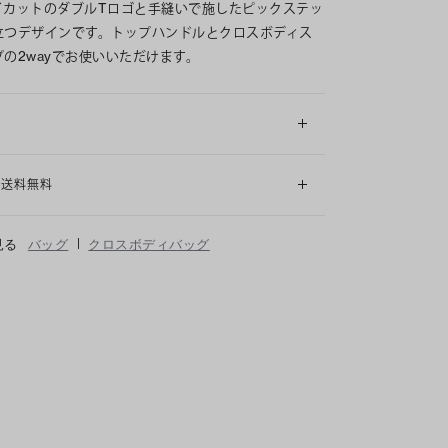
イカットのダブルTロゴと手縫いで施したピックステッ
立つデザインです。トップハンドルとクロスボディス
プの2wayでお使いいただけます。
細
も送料無料
|
見る
バッグ
クロスボディバッグ