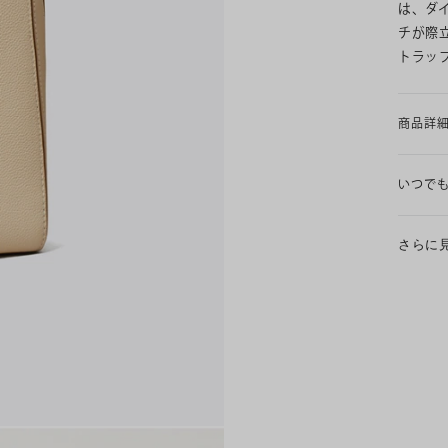
は、ダ
チが際
トラッ
商品詳
いつで
さらに