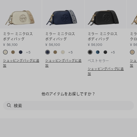
ミラー ミニクロス
ミラー ミニクロス
ミラー ミニクロス
ミラ
ボディバッグ
ボディバッグ
ボディバッグ
ク
¥ 56,100
¥ 56,100
¥ 56,100
¥ 5
+
5
+
5
+
5
ショッピングバッグに追
ショッピングバッグに追
ショ
ベストセラー
加
加
加
ショッピングバッグに追
加
他のアイテムをお探しですか？