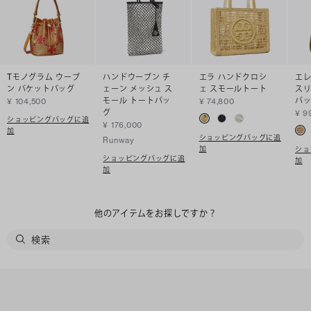
Tモノグラム ウーブ
ハンドウーブン チ
エラ ハンドクロシ
エレ
ン バケットバッグ
ェーン メッシュ ス
ェ スモールトート
スリ
モール トートバッ
バ
¥ 104,500
¥ 74,800
グ
¥ 9
ショッピングバッグに追
¥ 176,000
加
ショッピングバッグに追
Runway
加
ショ
ショッピングバッグに追
加
加
他のアイテムをお探しですか？