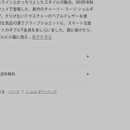
なラインとかっちりとしたスタイルの融合。2025年秋
ウェイで登場した、新作のチャーリー ラージ ショルダ
グ。さりげないテクスチャーのペブルドレザーを使
然な気品の漂うフラップシルエットに、スマートな面
ットのダブルT金具をあしらいました。肩に掛けたり、
アルに小脇に抱え…
続きを見る
細
も送料無料
|
見る
バッグ
ショルダーバッグ