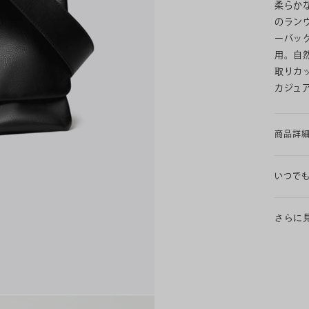
柔らか
のラン
ーバッ
用。自
取りカ
カジュ
商品詳
いつで
さらに