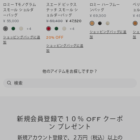
ロミー Tモノグラム
スエード ピックス
ロミー ハーフムー
ペリ
スモール ショルダ
テッチ スモール シ
ンバッグ
ョ
ーバッグ
ョルダーバッグ
¥ 69,300
¥ 4
¥ 55,000
¥ 59,400
¥ 47,520
+
4
+
4
ショッピングバッグに追
ショ
加
加
ショッピングバッグに追
20% OFF
加
ショッピングバッグに追
加
他のアイテムをお探しですか？
新規会員登録で１０％ OFF クーポ
ン プレゼント
新規アカウント登録で、２万円（税込）以上の