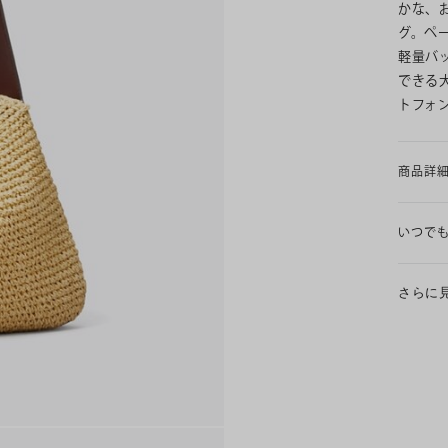
かな、
グ。ペ
軽量バ
できる
トフォ
商品詳
いつで
さらに