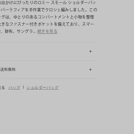
お出かけにぴったりのロミー スモール ショルダーバッ
ーパーラフィアを手作業でクロシェ編みしました。この
ッグは、ゆとりのあるコンパートメントと小物を整理
大きなファスナー付きポケットを備えており、スマー
ン、財布、サングラ…
続きを見る
細
も送料無料
|
見る
バッグ
ショルダーバッグ