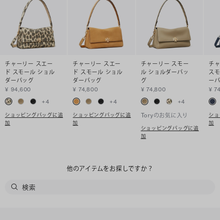
チャーリー スエー
チャーリー スエー
チャーリー スモー
チャ
ド スモール ショル
ド スモール ショル
ル ショルダーバッ
スモ
ダーバッグ
ダーバッグ
グ
ー
¥ 94,600
¥ 74,800
¥ 74,800
¥ 7
+
4
+
4
+
4
ショッピングバッグに追
ショッピングバッグに追
ショ
Toryのお気に入り
加
加
加
ショッピングバッグに追
加
他のアイテムをお探しですか？