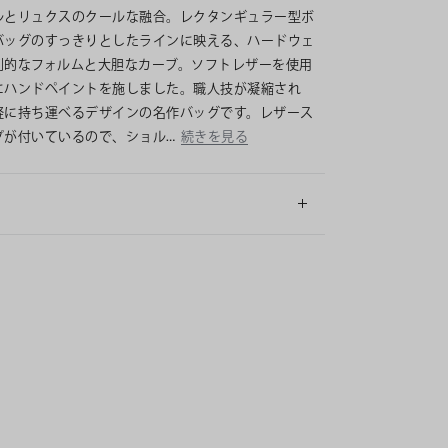
ルとリュクスのクールな融合。レクタンギュラー型ボ
バッグのすっきりとしたラインに映える、ハードウェ
刻的なフォルムと大胆なカーブ。ソフトレザーを使用
にハンドペイントを施しました。職人技が凝縮され
軽に持ち運べるデザインの名作バッグです。レザース
プが付いているので、ショル…
続きを見る
細