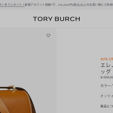
ーポンをプレゼント！
新規アカウント登録*で、20,000円(税込)以上のお買い物にご利
40% O
エレ
ッグ
¥ 100,1
カラー
:
オンラ
商品に