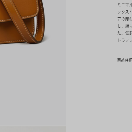
ミニマ
ックス
アの彫
し、縁
た、気
トラッ
商品詳