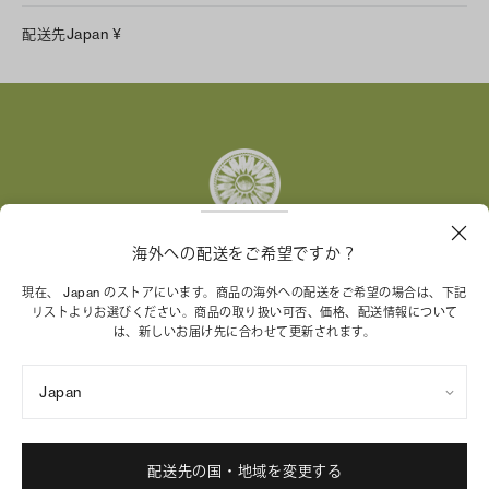
LINE
配送先
Japan
¥
Instagram
Facebook
X
Pinterest
Tumblr
YouTube
LinkedIn
海外への配送をご希望ですか？
トリー バーチ財団は、女性起業家が持続可能な企業を築
現在、 Japan のストアにいます。商品の海外への配送をご希望の場合は、下記
リストよりお選びください。商品の取り扱い可否、価格、配送情報について
くことを支援しています。
は、新しいお届け先に合わせて更新されます。
Japan
特定商取引法に基づく表記
プライバシーポリシー
ご利用規約
サイトマップ
Cookie 設定
配送先の国・地域を変更する