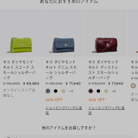
あなたにおすすめのアイテム
キラ ダイヤモンド
キラ ダイヤモンド
キラ ダイヤモンド
キラ
キルト スエード ス
キルト デニム スモ
キルト ディストレ
キル
モールショルダーバ
ール ショルダーバ
スト スモールショ
ョ
ッグ
ッグ
ルダーバッグ
¥ 1
¥ 116,600
¥ 69,960
¥ 119,900
¥ 71,940
¥ 119,900
¥ 71,940
オンラインストア在
+
6
+
6
オ
庫なし
40% OFF
40% OFF
庫
ショッピングバッグに追
ショッピングバッグに追
加
加
他のアイテムをお探しですか？