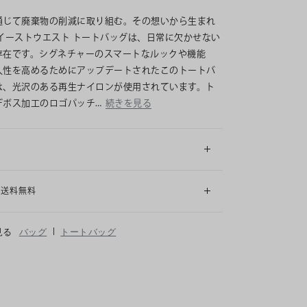
通じて廃棄物の削減に取り組む。その想いから生まれ
 イーストウエスト トートバッグは、日常に欠かせない
存在です。シグネチャーのスマートなルックや機能
久性を高めるためにアップデートされたこのトートバ
は、光沢のある再生ナイロンが使用されています。ト
デボス加工のロゴパッチ…
続きを見る
細
も送料無料
|
見る
バッグ
トートバッグ