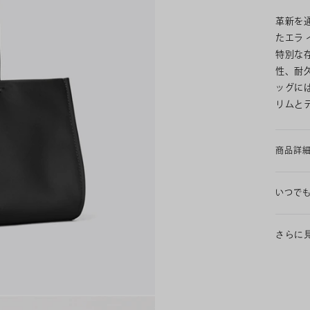
革新を
たエラ
特別な
性、耐
ッグに
リムと
商品詳
いつで
さらに