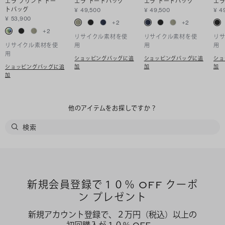
エラ プリント トー
エラ トートバッグ
エラ トートバッグ
エラ
トバッグ
¥ 49,500
¥ 49,500
¥ 4
¥ 53,900
+
2
+
2
+
2
リサイクル素材を使
リサイクル素材を使
リ
リサイクル素材を使
用
用
用
用
ショッピングバッグに追
ショッピングバッグに追
ショ
加
加
加
ショッピングバッグに追
加
他のアイテムをお探しですか？
新規会員登録で１０％ OFF クーポ
ン プレゼント
新規アカウント登録で、２万円（税込）以上の