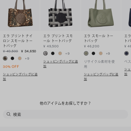
エラ プリント ナイ
エラ プリント スモ
エラ スモール トー
エラ
ロン スモール トー
ール トートバッグ
トバッグ
ト
トバッグ
¥ 49,500
¥ 46,200
¥ 4
¥ 49,500
¥ 34,650
+
9
+
9
+
9
ショッピングバッグに追
リサイクル素材を使
ベ
加
30% OFF
用
ショ
加
ショッピングバッグに追
ショッピングバッグに追
加
加
他のアイテムをお探しですか？