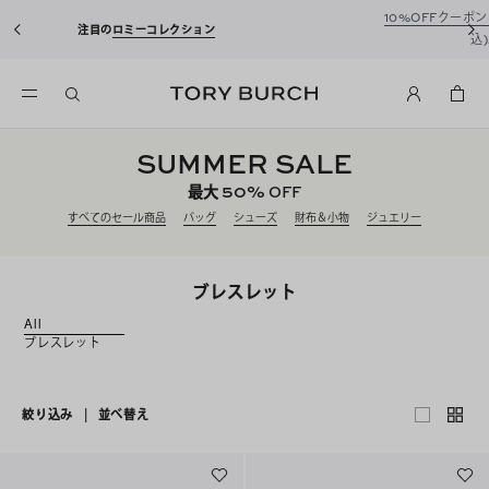
10%OFFクーポンをプレゼント！
新規アカウント登録*で、20,000円(税
込)以上のお買い物にご利用いただけます。
SUMMER SALE
50%
最大
OFF
すべてのセール商品
バッグ
シューズ
財布＆小物
ジュエリー
ブレスレット
All
ブレスレット
絞り込み
|
並べ替え