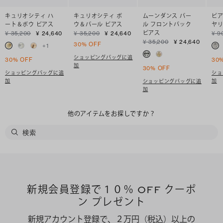
キュリオシティ ハ
キュリオシティ ボ
ムーンダンス パー
ピア
ート＆ボウ ピアス
ウ＆パール ピアス
ル フロントバック
ヤ
ピアス
¥ 35,200
¥ 24,640
¥ 35,200
¥ 24,640
¥ 9
¥ 35,200
¥ 24,640
30% OFF
+
1
ショッピングバッグに追
30% OFF
30
加
30% OFF
ショッピングバッグに追
ショ
加
加
ショッピングバッグに追
加
他のアイテムをお探しですか？
新規会員登録で１０％ OFF クーポ
ン プレゼント
新規アカウント登録で、２万円（税込）以上の