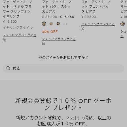
フォーゲットミーノ
フォーゲットミーノ
フォーゲットミーノ
アイ
ット エナメル フラ
ット パヴェ スタッ
ット フロントバッ
サ
ワー クリップオン
ズピアス
ク ピアス
ピ
イヤリング
¥ 26,400
¥ 18,480
¥ 29,700
¥ 1
¥ 19,800
+
1
ショッピングバッグに追
イヤリングスタイル
加
ショ
30% OFF
ショッピングバッグに追
加
ショッピングバッグに追
加
加
他のアイテムをお探しですか？
新規会員登録で１０％ OFF クーポ
ン プレゼント
新規アカウント登録で、２万円（税込）以上の
初回購入が１０％ OFF、