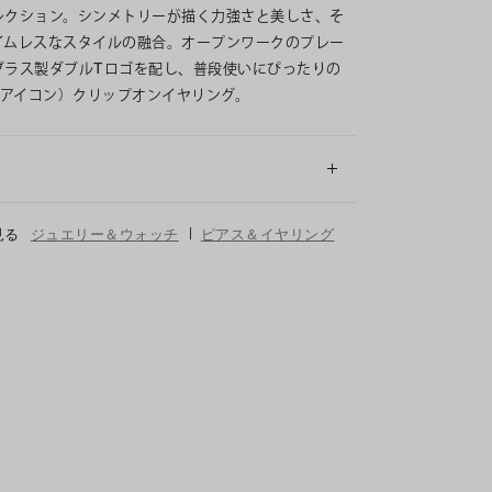
レクション。シンメトリーが描く力強さと美しさ、そ
イムレスなスタイルの融合。オープンワークのプレー
ブラス製ダブルTロゴを配し、普段使いにぴったりの
N（アイコン）クリップオンイヤリング。
細
|
見る
ジュエリー＆ウォッチ
ピアス＆イヤリング