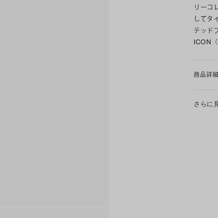
リーコ
してタ
テッド
ICO
商品詳
さらに