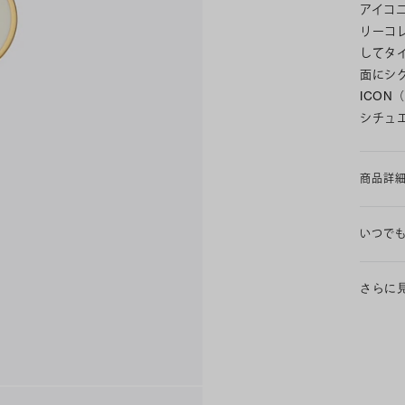
アイコ
リーコ
してタ
面にシ
ICO
シチュ
商品詳
いつで
さらに