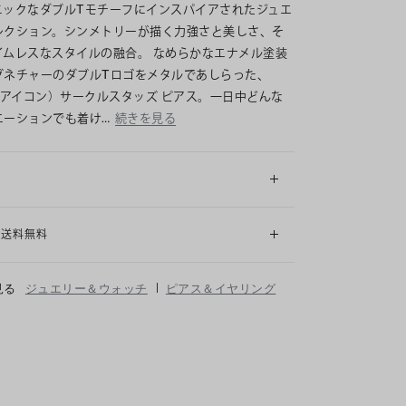
ニックなダブルTモチーフにインスパイアされたジュエ
レクション。シンメトリーが描く力強さと美しさ、そ
イムレスなスタイルの融合。 なめらかなエナメル塗装
グネチャーのダブルTロゴをメタルであしらった、
N（アイコン）サークルスタッズ ピアス。一日中どんな
エーションでも着け…
続きを見る
細
も送料無料
|
見る
ジュエリー＆ウォッチ
ピアス＆イヤリング