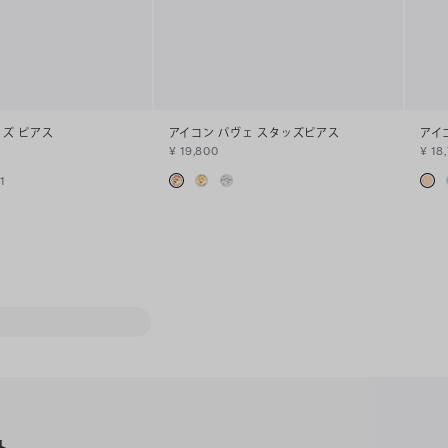
ッズ ピアス
アイコン パヴェ スタッズピアス
アイ
¥ 19,800
¥ 18
+
1