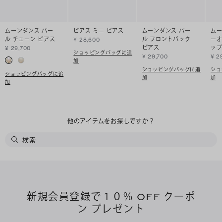
ムーンダンス パー
ピアス ミニ ピアス
ムーンダンス パー
ムー
ル チェーン ピアス
ル フロントバック
ーオ
¥ 28,600
ピアス
ッ
¥ 29,700
ショッピングバッグに追
¥ 29,700
¥ 2
加
ショッピングバッグに追
ショ
ショッピングバッグに追
加
加
加
他のアイテムをお探しですか？
新規会員登録で１０％ OFF クーポ
ン プレゼント