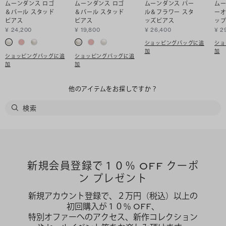
ムーンダンス ロゴ
ムーンダンス ロゴ
ムーンダンス パー
ムー
＆パール スタッド
＆パール スタッド
ル＆フラワー スタ
ーオ
ピアス
ピアス
ッズピアス
ッ
¥ 24,200
¥ 19,800
¥ 26,400
¥ 2
ショッピングバッグに追
ショ
加
加
ショッピングバッグに追
ショッピングバッグに追
加
加
他のアイテムをお探しですか？
新規会員登録で１０％ OFF クーポ
ン プレゼント
新規アカウント登録で、２万円（税込）以上の
初回購入が１０％ OFF、
特別オファーへのアクセス、新作コレクション