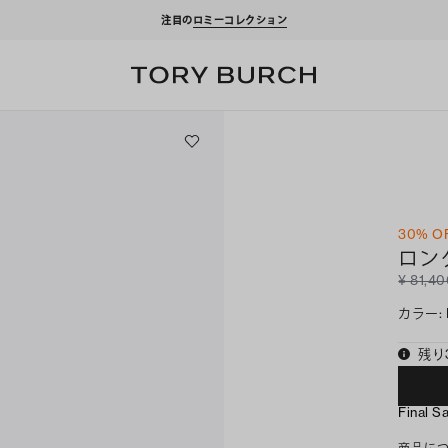
クーポンをプレゼント！
新規アカウント登録*で、20,000円(税込)以上のお買い物にご
30% O
ロン
¥ 81,4
カラー
:
残り
Final S