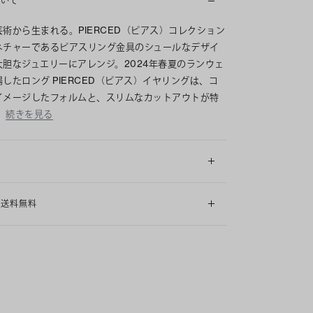
ついて
術から生まれる。PIERCED（ピアス）コレクション
ネチャーであるピアスリング金具のシュールなデザイ
大胆なジュエリーにアレンジ。2024年春夏のランウェ
したロング PIERCED（ピアス）イヤリングは、コ
イメージしたフォルムと、スリムなカットアウトが特
。
続きを見る
細
も送料無料