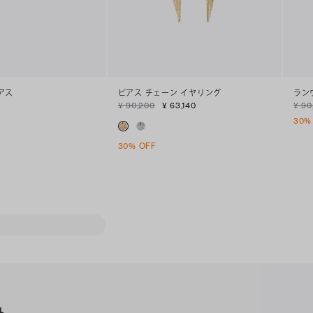
アス
ピアス チェーン イヤリング
ラン
¥ 90,200
¥ 63,140
¥ 90
30%
30% OFF