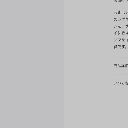
商品に
芸術は芸
のシグ
ンを、
イに登場
ンマを
徴です
商品詳
いつで