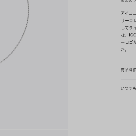
商品に
アイコ
リーコ
してタ
な、I
ーロゴ
た。
商品詳
いつで