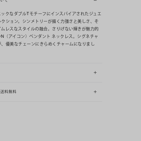
ついて
ニックなダブルTモチーフにインスパイアされたジュエ
レクション。シンメトリーが描く力強さと美しさ、そ
イムレスなスタイルの融合。さりげない輝きが魅力的
CON（アイコン）ペンダント ネックレス。シグネチャ
が、優美なチェーンにきらめくチャームになりまし
細
も送料無料