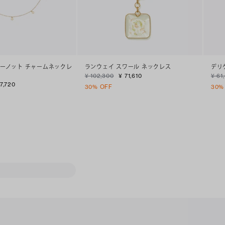
ーノット チャームネックレ
ランウェイ スワール ネックレス
デリ
¥ 102,300
¥ 71,610
¥ 61
7,720
30% OFF
30%