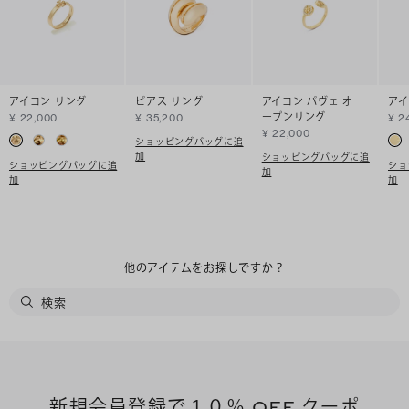
アイコン リング
ピアス リング
アイコン パヴェ オ
アイ
ープンリング
¥ 22,000
¥ 35,200
¥ 2
¥ 22,000
ショッピングバッグに追
加
ショッピングバッグに追
ショッピングバッグに追
ショ
加
加
加
他のアイテムをお探しですか？
新規会員登録で１０％ OFF クーポ