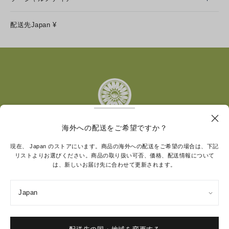
LINE
配送先
Japan
¥
Instagram
Facebook
X
Pinterest
Tumblr
YouTube
LinkedIn
海外への配送をご希望ですか？
トリー バーチ財団は、女性起業家が持続可能な企業を築
現在、 Japan のストアにいます。商品の海外への配送をご希望の場合は、下記
リストよりお選びください。商品の取り扱い可否、価格、配送情報について
くことを支援しています。
は、新しいお届け先に合わせて更新されます。
Japan
特定商取引法に基づく表記
プライバシーポリシー
ご利用規約
サイトマップ
Cookie 設定