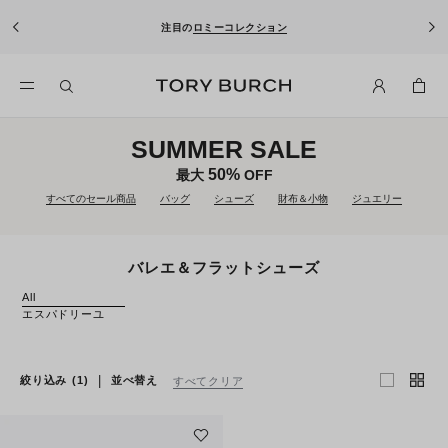
注目の
ロミーコレクション
SUMMER SALE
50%
最大
OFF
すべてのセール商品
バッグ
シューズ
財布＆小物
ジュエリー
バレエ＆フラットシューズ
All
エスパドリーユ
|
絞り込み
(1)
並べ替え
すべてクリア